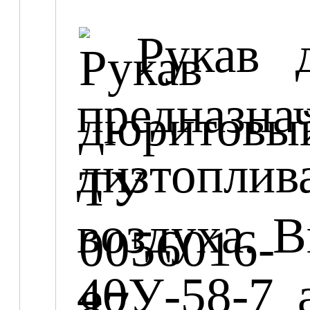
Рукав 
предназна
дизтопли
воздуха. 
40У-58-7 