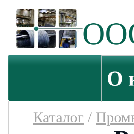
ООО
О 
Каталог
/
Пром