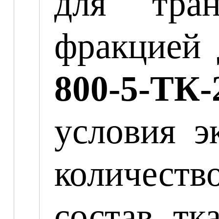
для тран
фракцией 
800-5-ТК-
условия э
количест
состав тк