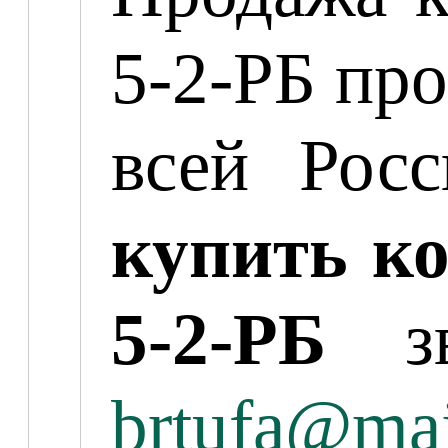
5-2-РБ про
всей Рос
купить ко
5-2-РБ
зв
brtufa@mai