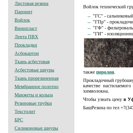
Листовая резина
Войлок технический гр
Паронит
"ГС" - сальниковый
Войлок
"ГПр" - прокладоч
"ГФ" - фильтровал
Винипласт
"ГИ" - изоляционн
Лента ПВХ
Прокладки
Асбокартон
Ткань асбестовая
Асбестовые шнуры
также
поролон
.
Ткань прорезиненная
Прокладочный грубошер
качестве настилаемого
Мембранное полотно
химволокна.
Манжеты и кольца
Чтобы узнать цену
в У
Резиновые трубки
БашРезина по тел +7(34
Текстолит
БРС
Силиконовые шнуры