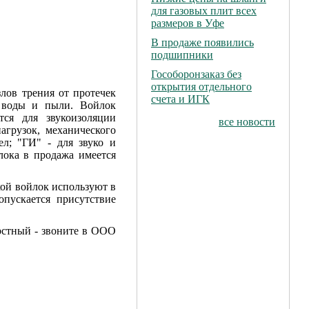
для газовых плит всех
размеров в Уфе
В продаже появились
подшипники
Гособоронзаказ без
открытия отдельного
лов трения от протечек
счета и ИГК
 воды и пыли. Войлок
тся для звукоизоляции
все новости
агрузок, механического
ел; "ГИ" - для звуко и
лока в продажа имеется
ой войлок используют в
пускается присутствие
стный - звоните в ООО