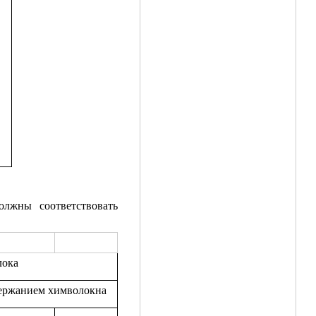
олжны соответствовать
лока
держанием химволокна