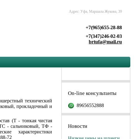
Адрес: Уфа, Маршала Жукова, 39
+7(965)655-28-88
+7(347)246-02-03
brtufa@mail.ru
On-line консультанты
ошерстный технический
89656552888
иковый, прокладочный и
тав (Т - тонкая чистая
Новости
ТС - сальниковый, ТФ -
ские характеристики
88-72
Низкие цены на шланги