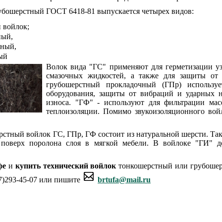
убошерстный ГОСТ 6418-81 выпускается четырех видов:
 войлок;
ный,
ьный,
ый
Волок вида "ГС" применяют для герметизации уз
смазочных жидкостей, а также для защиты от
грубошерстный прокладочный (ГПр) используе
оборудования, защиты от вибраций и ударных н
износа. "ГФ" - используют для фильтрации мас
теплоизоляции. Помимо звукоизоляционного вой
стный войлок ГС, ГПр, ГФ состоит из натуральной шерсти. Так
 поверх поролона слоя в мягкой мебели. В войлоке "ГИ" до
фе
и
купить технический войлок
тонкошерстный или грубошер
7)293-45-07 или пишите
brtufa@mail.ru