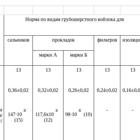
Норма по видам грубошерстного войлока для
сальников
прокладок
фильтров
изоляц
марки А
марки Б
13
13
13
13
13
0,36±0,02
0,32±0,02
0,26±0,02
0,24±0,02
0,16±0,
а
-
-
147·10
117,6х10
98·10
(10)
е
(15)
(12)
/