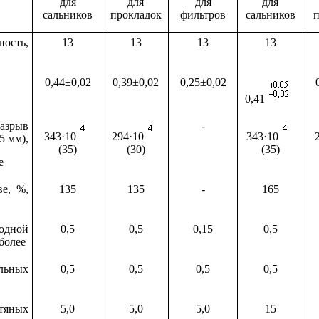
для
для
для
для
сальников
прокладок
фильтров
сальников
п
ость,
13
13
13
13
0,44±0,02
0,39±0,02
0,25±0,02
0,41
разрыв
-
343·10
294·10
343·10
5 мм),
(35)
(30)
(35)
е
е, %,
135
135
-
165
одной
0,5
0,5
0,15
0,5
более
ельных
0,5
0,5
0,5
0,5
тяных
5,0
5,0
5,0
15