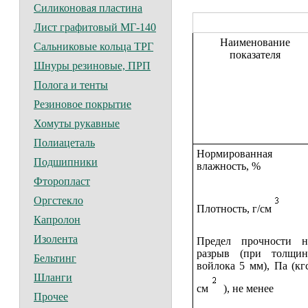
Силиконовая пластина
Лист графитовый МГ-140
Наименование
Сальниковые кольца ТРГ
показателя
Шнуры резиновые, ПРП
Полога и тенты
Резиновое покрытие
Хомуты рукавные
Полиацеталь
Нормированная
Подшипники
влажность, %
Фторопласт
Оргстекло
Плотность, г/см
Капролон
Изолента
Предел прочности н
разрыв (при толщин
Бельтинг
войлока 5 мм), Па (кгс
Шланги
см
), не менее
Прочее