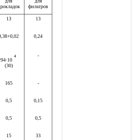
для
для
рокладок
фильтров
13
13
0,38+0,02
0,24
-
294·10
(30)
165
-
0,5
0,15
0,5
0,5
15
33