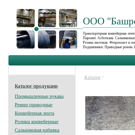
ООО "Башр
Транспортерная конвейерная лента
Паронит. Асботкань. Сальниковы
Резина листовая. Фторопласт и л
Подшипники. Приводные ремни. 
Каталог
/
Каталог продукции
Промышленные рукава
Ремни приводные
Конвейерная лента
Ролики конвейерные
Сальниковая набивка