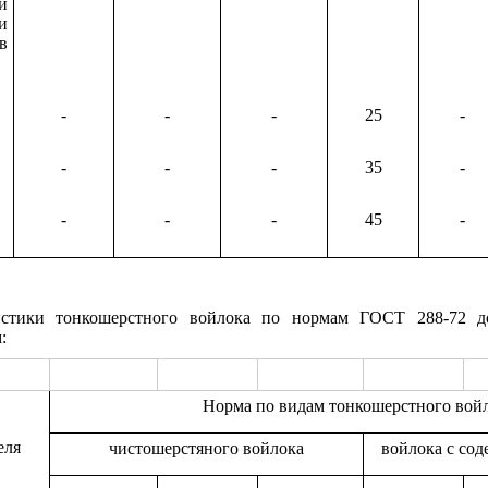
и
и
в
-
-
-
25
-
-
-
-
35
-
-
-
-
45
-
истики тонкошерстного войлока по нормам ГОСТ 288-72 д
:
Норма по видам тонкошерстного вой
еля
чистошерстяного войлока
войлока с со