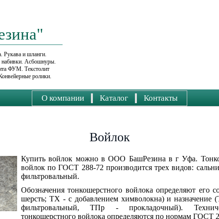
езина"
. Рукава и шланги.
е набивки. Асбошнуры.
ента ФУМ. Текстолит
Конвейерные ролики.
О компании
Каталог
Контакты
Войлок
Купить войлок можно в ООО БашРезина в г Уфа. Тонк
войлок по ГОСТ 288-72 производится трех видов: сальн
фильтровальный.
Обозначения тонкошерстного войлока определяют его сос
шерсть; ТХ - с добавлением химволокна) и назначение (
фильтровальный, ТПр - прокладочный). Техниче
тонкошерстного войлока определяются по нормам ГОСТ 2