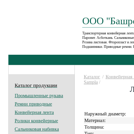
ООО "Башр
Транспортерная конвейерная лента
Паронит. Асботкань. Сальниковы
Резина листовая. Фторопласт и л
Подшипники. Приводные ремни. 
Каталог
/
Конвейерная 
Sampla
/
Каталог продукции
Л
Промышленные рукава
Ремни приводные
Конвейерная лента
Наружный диаметр:
Материал:
Ролики конвейерные
Толщина:
Сальниковая набивка
Тип: