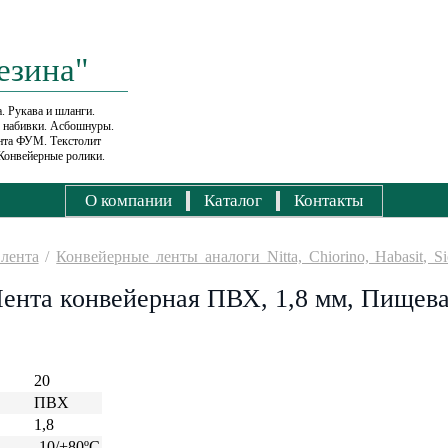
езина"
. Рукава и шланги.
е набивки. Асбошнуры.
ента ФУМ. Текстолит
Конвейерные ролики.
О компании
Каталог
Контакты
лента
/
Конвейерные ленты аналоги Nitta, Chiorino, Habasit, Sie
ента конвейерная ПВХ, 1,8 мм, Пищев
20
ПВХ
1,8
-10/+80ºС