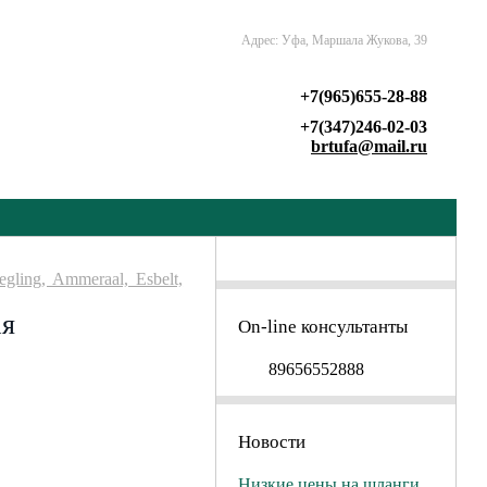
Адрес: Уфа, Маршала Жукова, 39
+7(965)655-28-88
+7(347)246-02-03
brtufa@mail.ru
gling, Ammeraal, Esbelt,
ая
On-line консультанты
89656552888
Новости
Низкие цены на шланги