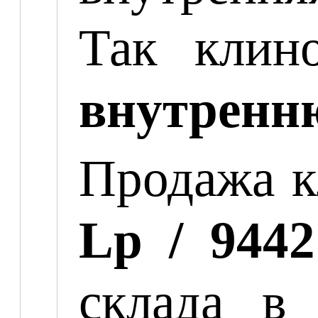
Так клин
внутренню
Продажа 
Lp / 944
склада в