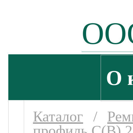
ООО
О 
Каталог
/
Рем
профиль С(В) 