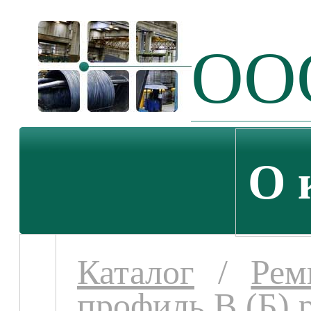
ООО
О 
Каталог
/
Рем
профиль В (Б) 