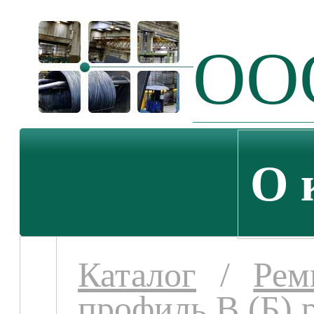
ООО
О 
Каталог
/
Рем
профиль В (Б) 