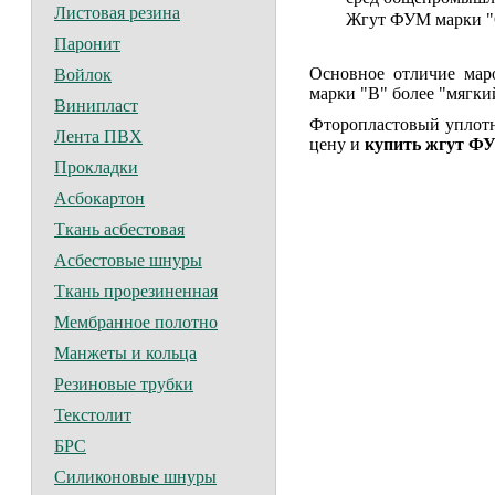
Листовая резина
Жгут ФУМ марки "О"
Паронит
Основное отличие мар
Войлок
марки "В" более "мягки
Винипласт
Фторопластовый уплотни
Лента ПВХ
цену и
купить жгут Ф
Прокладки
Асбокартон
Ткань асбестовая
Асбестовые шнуры
Ткань прорезиненная
Мембранное полотно
Манжеты и кольца
Резиновые трубки
Текстолит
БРС
Силиконовые шнуры