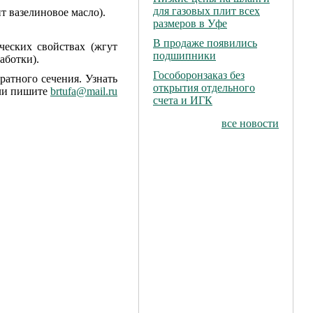
для газовых плит всех
т вазелиновое масло).
размеров в Уфе
В продаже появились
еских свойствах (жгут
подшипники
аботки).
Гособоронзаказ без
ратного сечения. Узнать
открытия отдельного
или пишите
brtufa@mail.ru
счета и ИГК
все новости