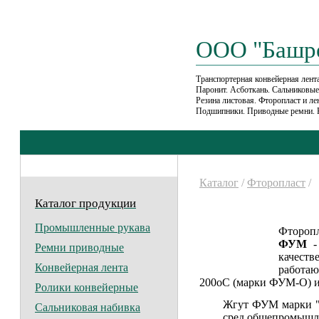
ООО "Башр
Транспортерная конвейерная лента
Паронит. Асботкань. Сальниковы
Резина листовая. Фторопласт и л
Подшипники. Приводные ремни. 
Каталог
/
Фторопласт
/
Каталог продукции
Промышленные рукава
Фторопл
ФУМ
- 
Ремни приводные
качеств
Конвейерная лента
работаю
200оС (марки ФУМ-О) и
Ролики конвейерные
Жгут ФУМ марки "В
Сальниковая набивка
сред общепромышл