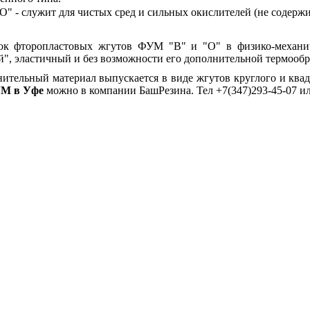
 - служит для чистых сред и сильных окислителей (не содержи
ок фторопластовых жгутов ФУМ "В" и "О" в физико-механич
й", эластичный и без возможности его дополнительной термообр
тельный материал выпускается в виде жгутов круглого и квад
УМ в Уфе
можно в компании БашРезина. Тел +7(347)293-45-07 