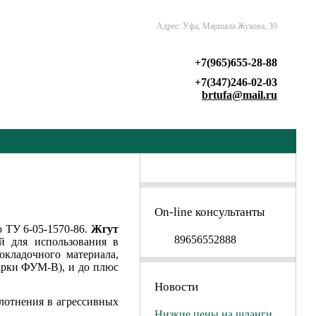
Адрес: Уфа, Маршала Жукова, 39
+7(965)655-28-88
+7(347)246-02-03
brtufa@mail.ru
On-line консультанты
 ТУ 6-05-1570-86.
Жгут
89656552888
й для использования в
окладочного материала,
арки ФУМ-В), и до плюс
Новости
лотнения в агрессивных
Низкие цены на шланги