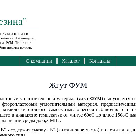
езина"
. Рукава и шланги.
е набивки. Асбошнуры.
ента ФУМ. Текстолит
Конвейерные ролики.
О компании
Каталог
Контакты
Жгут ФУМ
астовый уплотнительный материал (жгут ФУМ) выпускается по
фторопластовый уплотнительный материал, предназначенны
е химически стойкого самосмазывающегося набивочного и пр
щего в диапазоне температур от минус 60оС до плюс 150оС (м
 давлении среды до 6,3 МПа.
" - содержит смазку "В" (вазелиновое масло) и служит для уп
енного типа.