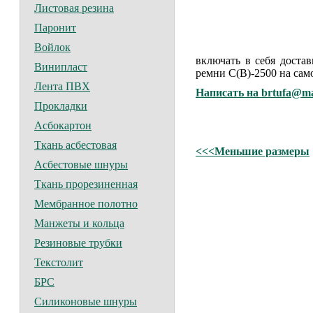
Листовая резина
Паронит
Войлок
включать в себя доста
Винипласт
ремни C(В)-2500 на сам
Лента ПВХ
Написать на brtufa@ma
Прокладки
Асбокартон
Ткань асбестовая
<<<Меньшие размеры
Асбестовые шнуры
Ткань прорезиненная
Мембранное полотно
Манжеты и кольца
Резиновые трубки
Текстолит
БРС
Силиконовые шнуры