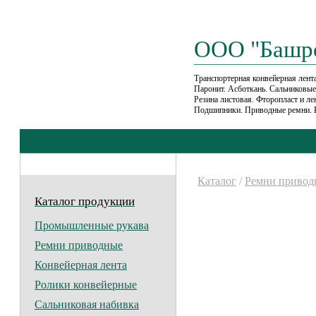
ООО "Башр
Транспортерная конвейерная лента
Паронит. Асботкань. Сальниковы
Резина листовая. Фторопласт и л
Подшипники. Приводные ремни. 
Каталог
/
Ремни привод
Каталог продукции
Промышленные рукава
Ремни приводные
Конвейерная лента
Ролики конвейерные
Сальниковая набивка