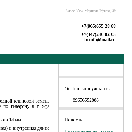
Адрес: Уфа, Маршала Жукова, 39
+7(965)655-28-88
+7(347)246-02-03
brtufa@mail.ru
On-line консультанты
89656552888
одной клиновой ремень
е по телефону в г Уфа
Новости
ота 14 мм
ная) и внутренняя длина
Низкие цены на шланги