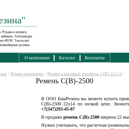
езина"
. Рукава и шланги.
е набивки. Асбошнуры.
ента ФУМ. Текстолит
Конвейерные ролики.
О компании
Каталог
Контакты
ные
/
Ремни клиновые
/
Ремни клиновые профиль С(В) 22х14
/
Ремень С(В)-2500
В ООО БашРезина вы можете купить прив
С(В)-2500 22х14 по низкой цене. Звонит
+7(347)293-45-07
В продаже
ремень С(В)-2500
ширина 22 выс
Нужно учитывать, что расчетная (номиналь