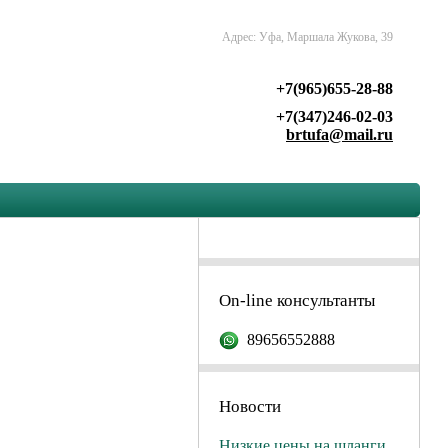
Адрес: Уфа, Маршала Жукова, 39
+7(965)655-28-88
+7(347)246-02-03
brtufa@mail.ru
On-line консультанты
89656552888
Новости
Низкие цены на шланги