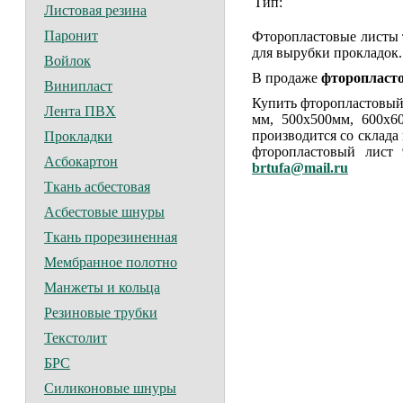
Тип:
Листовая резина
Паронит
Фторопластовые листы 
для вырубки прокладок.
Войлок
В продаже
фторопласто
Винипласт
Купить фторопластовый 
Лента ПВХ
мм, 500х500мм, 600х6
производится со склада
Прокладки
фторопластовый лист 
Асбокартон
brtufa@mail.ru
Ткань асбестовая
Асбестовые шнуры
Ткань прорезиненная
Мембранное полотно
Манжеты и кольца
Резиновые трубки
Текстолит
БРС
Силиконовые шнуры