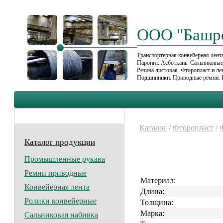
ООО "Башр
Транспортерная конвейерная лента
Паронит. Асботкань. Сальниковы
Резина листовая. Фторопласт и л
Подшипники. Приводные ремни. 
Каталог
/
Фторопласт
/
Каталог продукции
Промышленные рукава
Ремни приводные
Материал:
Конвейерная лента
Длина:
Ролики конвейерные
Толщина:
Марка:
Сальниковая набивка