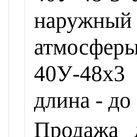
наружны
атмосферы
40У-48х3 
длина - до
Продажа 