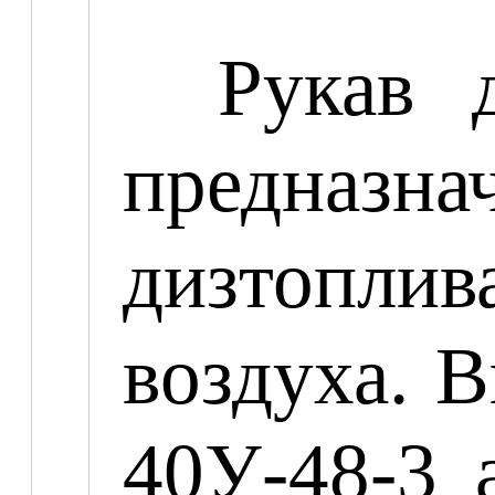
Рукав 
предназна
дизтопли
воздуха. 
40У-48-3 