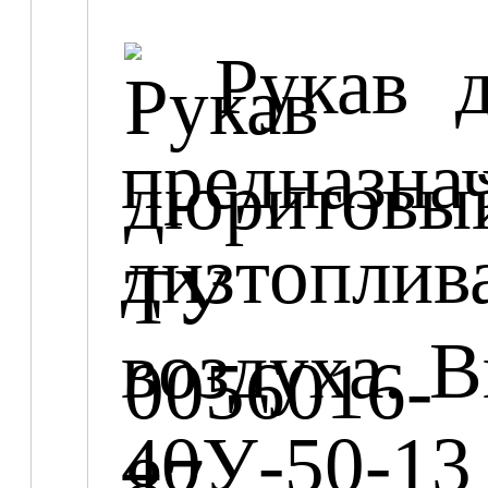
Рукав 
предназна
дизтопли
воздуха. 
40У-50-13