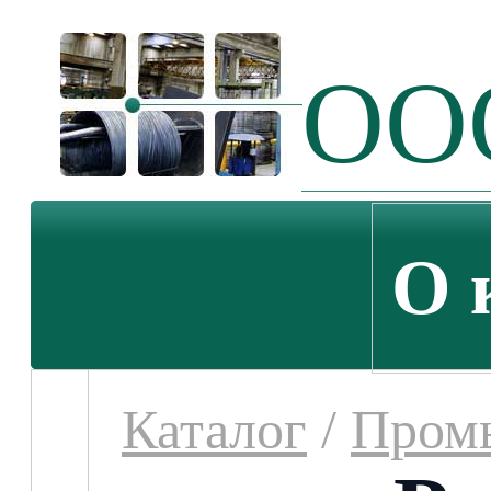
ООО
О 
Каталог
/
Пром