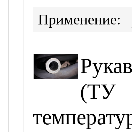
Применение:
Рука
(ТУ
температ