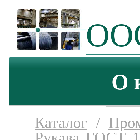
ООО
О 
Каталог
/
Про
Рукава ГОСТ 1