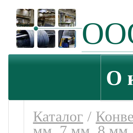
ООО
О 
Каталог
/
Конве
мм, 7 мм, 8 мм,