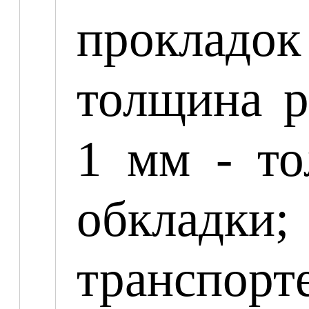
прокладо
толщина р
1 мм - то
обкладки;
транспорт