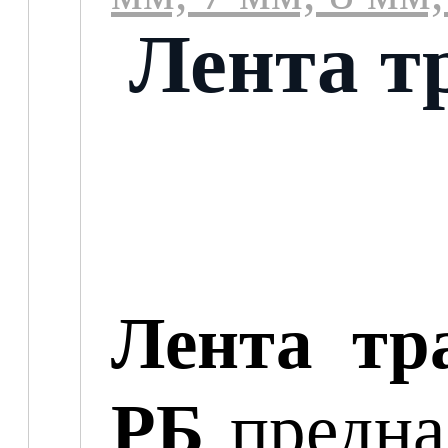
Лента т
Лента тра
РБ
предна