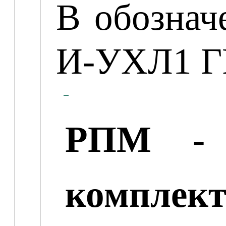
В обознач
И-УХЛ1 Г
РПМ
- о
комплек