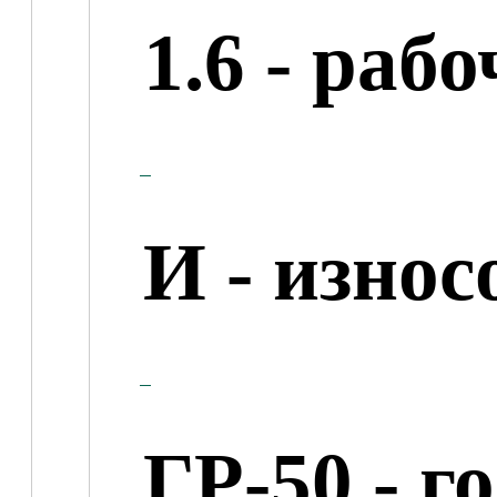
1.6
- рабо
И
- износ
ГР-50
- г