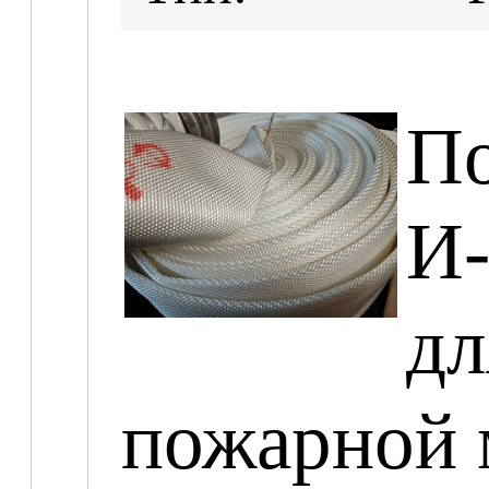
По
И-
д
пожарной 