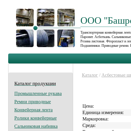
ООО "Башр
Транспортерная конвейерная лента
Паронит. Асботкань. Сальниковы
Резина листовая. Фторопласт и л
Подшипники. Приводные ремни. 
Каталог
/
Асбестовые ш
Каталог продукции
Промышленные рукава
Ремни приводные
Цена:
Конвейерная лента
Единица измерения:
Ролики конвейерные
Маркировка:
Среда:
Сальниковая набивка