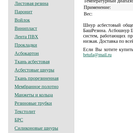
Температурный диапазо
Листовая резина
Применение:
Паронит
Вес:
Войлок
Шнур асбестовый общ
Винипласт
БашРезина. Асбошнур Ш
систем, работающих пр
Лента ПВХ
низкая. Доставка по все
Прокладки
Если Вы хотите купит
Асбокартон
brtufa@mail.ru
Ткань асбестовая
Асбестовые шнуры
Ткань прорезиненная
Мембранное полотно
Манжеты и кольца
Резиновые трубки
Текстолит
БРС
Силиконовые шнуры