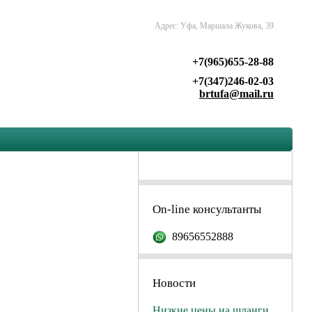
Адрес: Уфа, Маршала Жукова, 39
+7(965)655-28-88
+7(347)246-02-03
brtufa@mail.ru
On-line консультанты
89656552888
Новости
Низкие цены на шланги