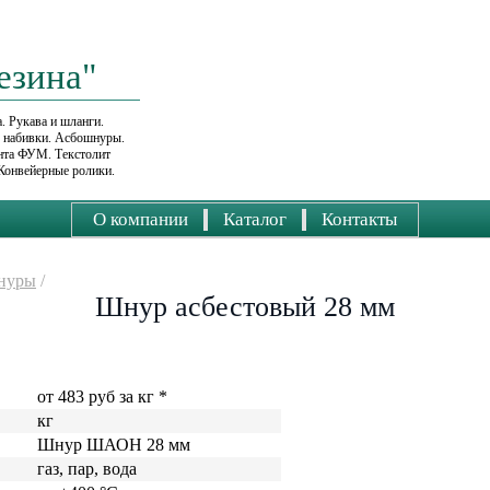
езина"
. Рукава и шланги.
е набивки. Асбошнуры.
ента ФУМ. Текстолит
Конвейерные ролики.
О компании
Каталог
Контакты
нуры
/
Шнур асбестовый 28 мм
от 483 руб за кг *
кг
Шнур ШАОН 28 мм
газ, пар, вода