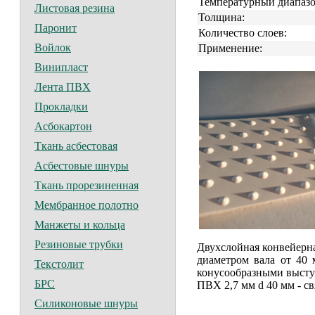
Температурный диапазо
Листовая резина
Толщина:
Паронит
Количество слоев:
Войлок
Применение:
Винипласт
Лента ПВХ
Прокладки
Асбокартон
Ткань асбестовая
Асбестовые шнуры
Ткань прорезиненная
Мембранное полотно
Манжеты и кольца
Резиновые трубки
Двухслойная конвейерна
диаметром вала от 40 
Текстолит
конусообразными высту
БРС
ПВХ 2,7 мм d 40 мм - с
Силиконовые шнуры