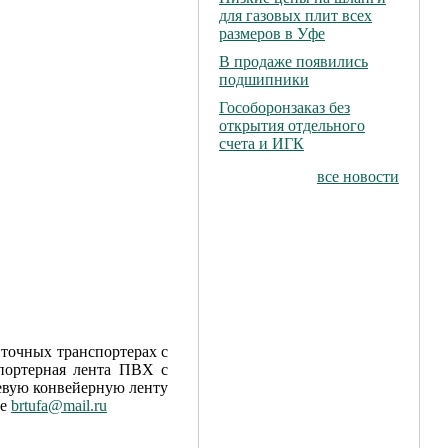
для газовых плит всех
размеров в Уфе
В продаже появились
подшипники
Гособоронзаказ без
открытия отдельного
счета и ИГК
все новости
нточных транспортерах с
портерная лента ПВХ с
евую конвейерную ленту
те
brtufa@mail.ru