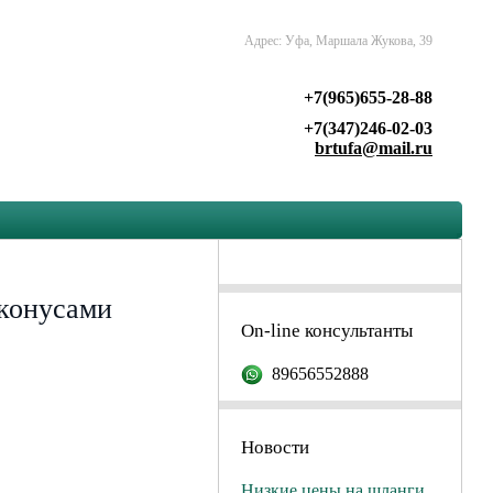
Адрес: Уфа, Маршала Жукова, 39
+7(965)655-28-88
+7(347)246-02-03
brtufa@mail.ru
 конусами
On-line консультанты
89656552888
Новости
Низкие цены на шланги