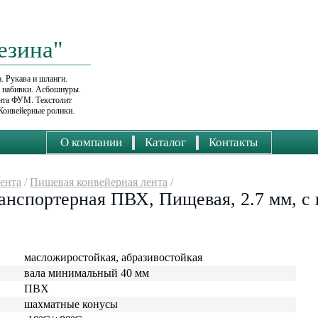
езина"
. Рукава и шланги.
е набивки. Асбошнуры.
ента ФУМ. Текстолит
Конвейерные ролики.
О компании
Каталог
Контакты
ента
/
Пищевая конвейерная лента
/
анспортерная ПВХ, Пищевая, 2.7 мм, с
масложиростойкая, абразивостойкая
вала минимальный 40 мм
ПВХ
шахматные конусы