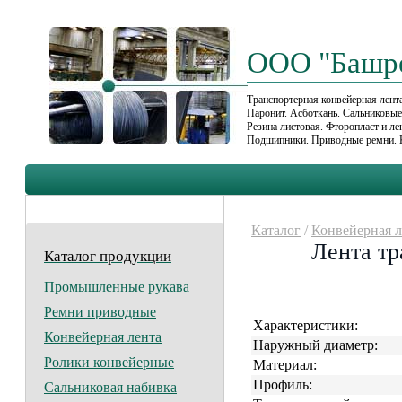
ООО "Башр
Транспортерная конвейерная лента
Паронит. Асботкань. Сальниковы
Резина листовая. Фторопласт и л
Подшипники. Приводные ремни. 
Каталог
/
Конвейерная л
Лента тр
Каталог продукции
Промышленные рукава
Ремни приводные
Характеристики:
Конвейерная лента
Наружный диаметр:
Ролики конвейерные
Материал:
Профиль:
Сальниковая набивка