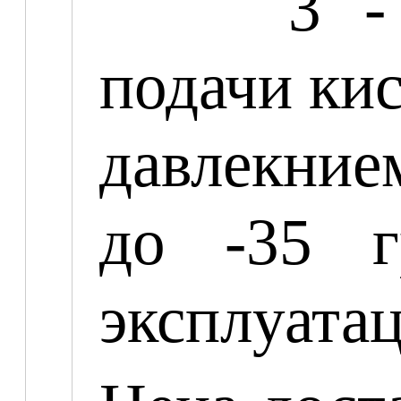
3 -
подачи ки
давлекние
до -35 г
эксплуата