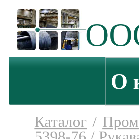
ООО
О 
Каталог
/
Пром
5398-76
/
Рукав