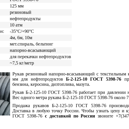
125 мм
резиновый
нефтепродукты
10 атм
н:
-35°С/+90°С
4м, 6м, 10м
мет.спираль, бельтинг
напорно-всасывающий
для перекачки нефтепродуктов
~7,5 кг/метр
Рукав резиновый напорно-всасывающий с текстильным 
мм для нефтепродуктов
Б-2-125-10 ГОСТ 5398-76
пре
бензина, керосина, дизтоплива, мазута.
Рукав Б-2-125-10 ГОСТ 5398-76 работает при давлении н
Вес одного метра рукава Б-2-125-10 ГОСТ 5398-76 около 7
Продажа рукавов Б-2-125-10 ГОСТ 5398-76 производ
Доставка в любую точку России. Чтобы узнать цену и 
ГОСТ 5398-76
с доставкой по России
звоните +7(347