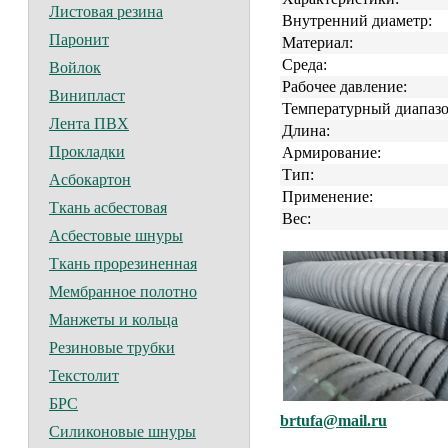
Листовая резина
Внутренний диаметр:
Паронит
Материал:
Среда:
Войлок
Рабочее давление:
Винипласт
Температурный диапазо
Лента ПВХ
Длина:
Прокладки
Армирование:
Тип:
Асбокартон
Применение:
Ткань асбестовая
Вес:
Асбестовые шнуры
Ткань прорезиненная
Мембранное полотно
Манжеты и кольца
Резиновые трубки
Текстолит
БРС
brtufa@mail.ru
Силиконовые шнуры