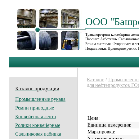
ООО "Башр
Транспортерная конвейерная лента
Паронит. Асботкань. Сальниковы
Резина листовая. Фторопласт и л
Подшипники. Приводные ремни. 
Каталог
/
Промышленны
для нефтепродуктов ГО
Каталог продукции
Промышленные рукава
Ремни приводные
Конвейерная лента
Цена:
Единица измерения:
Ролики конвейерные
Маркировка:
Сальниковая набивка
Характеристики: