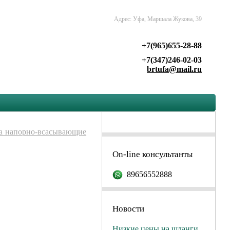
Адрес: Уфа, Маршала Жукова, 39
+7(965)655-28-88
+7(347)246-02-03
brtufa@mail.ru
а напорно-всасывающие
On-line консультанты
89656552888
Новости
Низкие цены на шланги