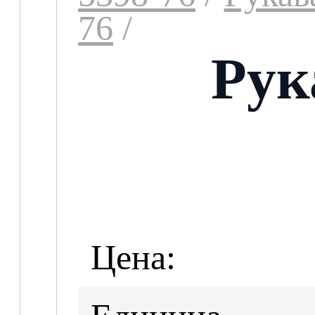
76
/
Рук
Цена: