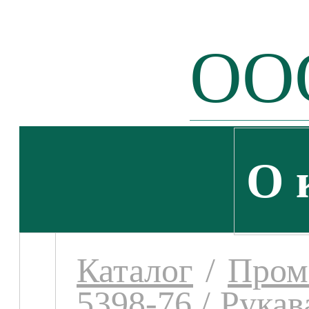
ООО
О 
Каталог
/
Пром
5398-76
/
Рукав