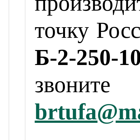
производи
точку Рос
Б-2-250-1
звоните
brtufa@ma