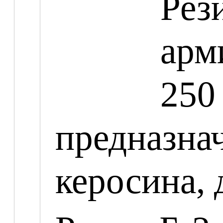
Ре
арм
2
предназн
керосина, 