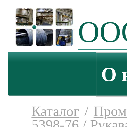
ООО
О 
Каталог
/
Пром
5398-76
/
Рукав