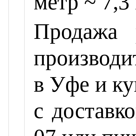
метр ~ 7,3
Продажа 
производит
в Уфе и к
с доставк