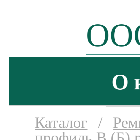
ООО
О 
Каталог
/
Рем
профиль В (Б) 