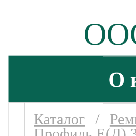
ООО
О 
Каталог
/
Рем
Профиль Е(Д) 3