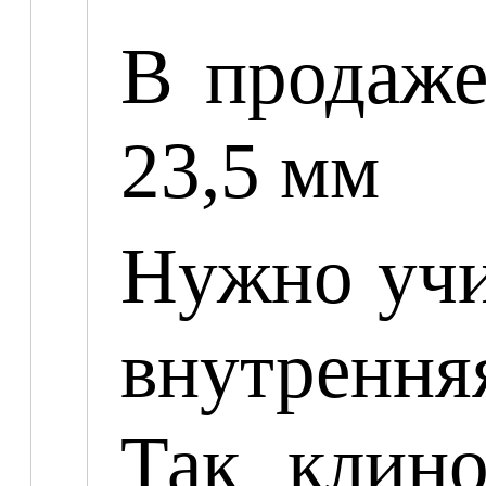
В продаж
23,5 мм
Нужно учи
внутрення
Так клино