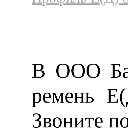
В ООО Ба
ремень Е(
Звоните п