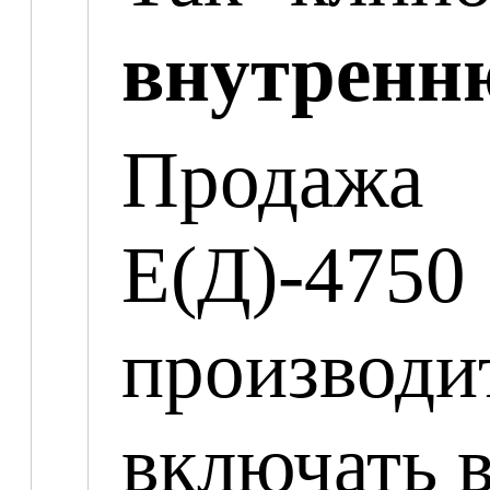
внутренню
Продажа 
Е(Д)-47
производ
включать в