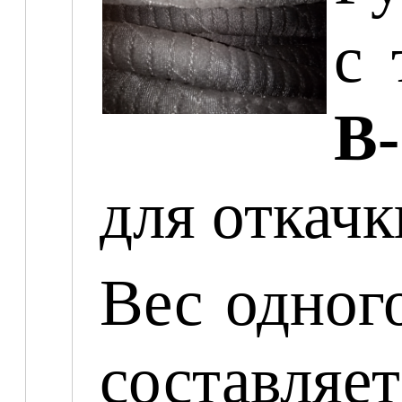
с 
В
для откачк
Вес одног
составляе