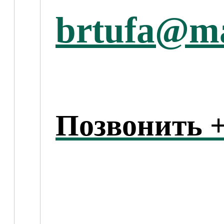
brtufa@ma
Позвонить +