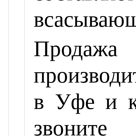
всасывающ
Продажа
производит
в Уфе и 
звоните