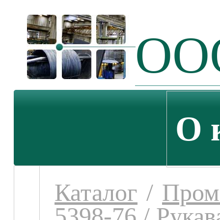
ООО
О 
Каталог
/
Пром
5398-76
/
Рукав